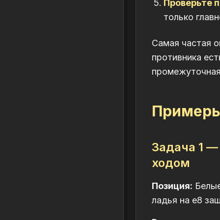
Проверьте п
только главн
Самая частая о
противника ест
промежуточная 
Примеры 
Задача 1 
ходом
Позиция:
Белые:
ладья на e8 за