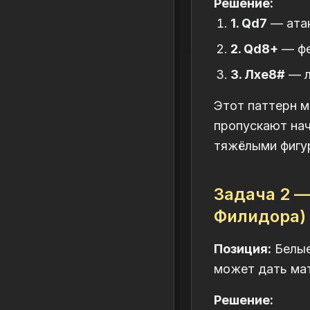
Решение:
1. Qd7
— атак
2. Qd8+
— фе
3. Лxe8#
— л
Этот паттерн м
пропускают нач
тяжёлыми фигур
Задача 2 —
Филидора)
Позиция:
Белые:
может дать мат
Решение: