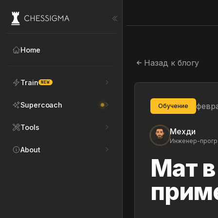
Home
Назад к блогу
Train
NEW
Supercoach
февра
Обучение
Tools
Мехди
Инженер-програ
About
Мат в
приме