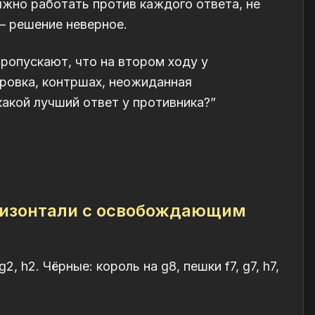
жно работать против каждого ответа, не
 — решение неверное.
пропускают, что на втором ходу у
ровка, контршах, неожиданная
акой лучший ответ у противника?”
оризонтали с освобождающим
2, h2. Чёрные: король на g8, пешки f7, g7, h7,