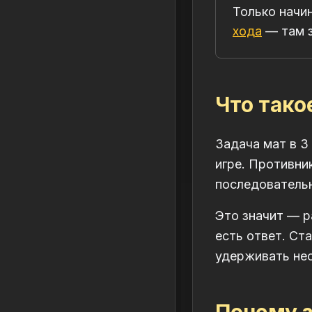
Только начи
хода
— там 
Что тако
Задача мат в 3
игре. Противни
последовательн
Это значит — р
есть ответ. Ст
удерживать нес
Почему з