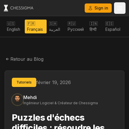
Sign in
🇺🇸
🇫🇷
🇸🇦
🇷🇺
🇮🇳
🇪🇸
English
Français
العربية
Русский
हिन्दी
Español
Retour au Blog
février 19, 2026
Tutoriels
Mehdi
Ingénieur Logiciel & Créateur de Chessigma
Puzzles d'échecs
difficiles : résoudre les