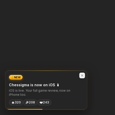
NEW
Chessigma is now on iOS 📱
iOS is live. Your full game review, now on
iPhone too.
🔥
🎉
❤️
320
208
243