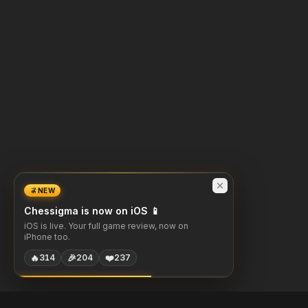
NEW
Chessigma is now on iOS 📱
iOS is live. Your full game review, now on
iPhone too.
🔥
🎉
❤️
314
204
237