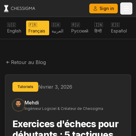
Sign in
🇺🇸
🇫🇷
🇸🇦
🇷🇺
🇮🇳
🇪🇸
English
Français
العربية
Русский
हिन्दी
Español
Retour au Blog
février 3, 2026
Tutoriels
Mehdi
Ingénieur Logiciel & Créateur de Chessigma
Exercices d'échecs pour
débutants : 5 tactiques