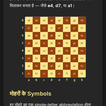
मिलाकर बनता है — जैसे
e4
,
d7
, या
a1
।
8
a8
b8
c8
d8
e8
f8
g8
h8
7
a7
b7
c7
d7
e7
f7
g7
h7
6
a6
b6
c6
d6
e6
f6
g6
h6
5
a5
b5
c5
d5
e5
f5
g5
h5
4
a4
b4
c4
d4
e4
f4
g4
h4
3
a3
b3
c3
d3
e3
f3
g3
h3
2
a2
b2
c2
d2
e2
f2
g2
h2
1
a1
b1
c1
d1
e1
f1
g1
h1
a
b
c
d
e
f
g
h
मोहरों के Symbols
हर मोहरे का एक single-letter abbreviation होता