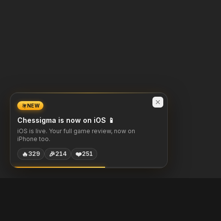
NEW
Chessigma is now on iOS 📱
iOS is live. Your full game review, now on
iPhone too.
🔥
🎉
❤️
329
214
251