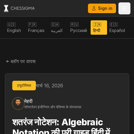
Sign in
🇺🇸
🇫🇷
🇸🇦
🇷🇺
🇮🇳
🇪🇸
English
Français
العربية
Русский
हिन्दी
Español
ब्लॉग पर वापस
मार्च 16, 2026
ट्यूटोरियल
मेहदी
सॉफ्टवेयर इंजीनियर और चेसिग्मा के संस्थापक
शतरंज नोटेशन: Algebraic
Notation की पूरी गाइड हिंदी में