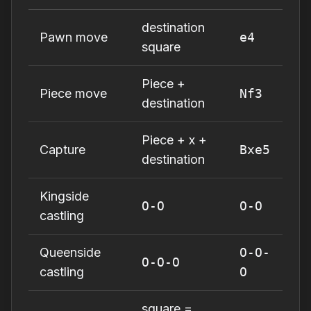
destination
Pawn move
e4
square
Piece +
Piece move
Nf3
destination
Piece + x +
Capture
Bxe5
destination
Kingside
O-O
O-O
castling
Queenside
O-O-
O-O-O
castling
O
square =