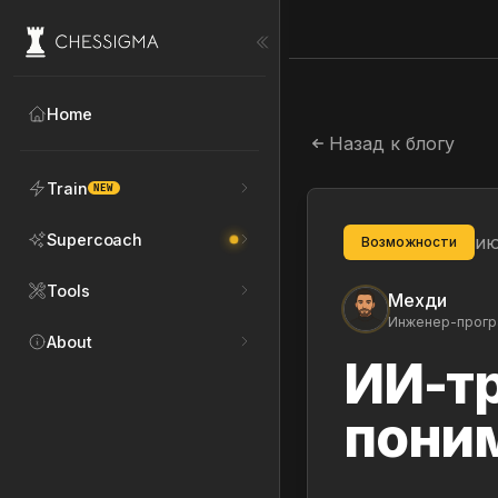
Home
Назад к блогу
Train
NEW
Supercoach
ию
Возможности
Tools
Мехди
Инженер-програ
About
ИИ-тр
поним