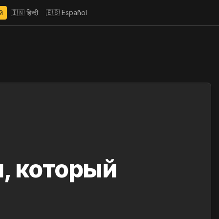
й
🇮🇳
हिन्दी
🇪🇸
Español
, который