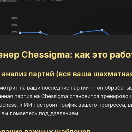
нер Chessigma: как это рабо
й анализ партий (вся ваша шахматна
смотрит на ваши последние партии — он обрабат
нная партия на Chessigma становится тренирово
Lichess, и ИИ построит график вашего прогресса
 вы ломаетесь под давлением.
навание важных шаблонов