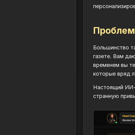
персонализиров
Проблем
Большинство та
газете. Вам да
временем вы те
которые вряд л
Настоящий ИИ-
странную привы