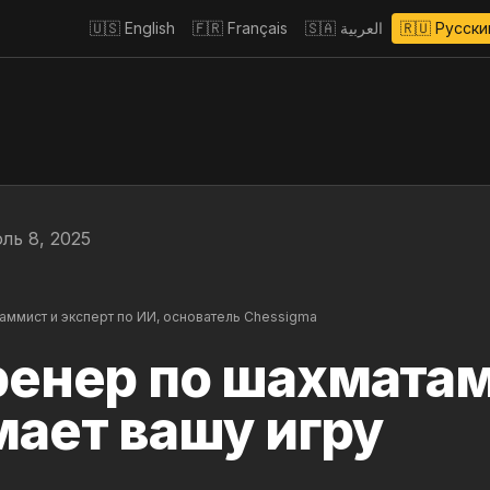
🇺🇸
English
🇫🇷
Français
🇸🇦
العربية
🇷🇺
Русски
ль 8, 2025
ммист и эксперт по ИИ, основатель Chessigma
енер по шахматам
ает вашу игру