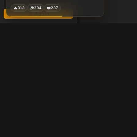
M
T
W
T
F
S
S
🔥
🎉
❤️
313
204
237
Sign in
Chessigma
Free analysis, puzzles &
Products
Free Game Review
Free Puzzles
Opening Trainer