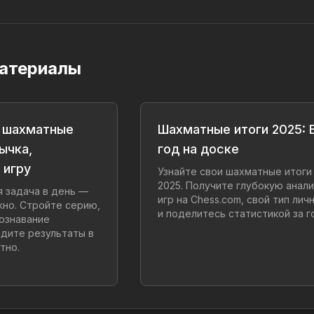
атериалы
 шахматные
Шахматные итоги 2025: 
ычка,
год на доске
 игру
Узнайте свои шахматные итоги
2025. Получите глубокую анал
 задача в день —
игр на Chess.com, свой тип лич
жно. Стройте серию,
и поделитесь статистикой за г
ознавание
идите результаты в
тно.