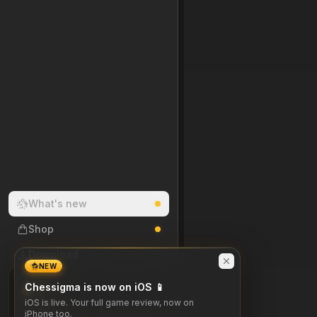
What's new
Shop
Download
NEW
0
Chessigma is now on iOS 📱
DAY STREAK
iOS is live. Your full game review, now on
iPhone too.