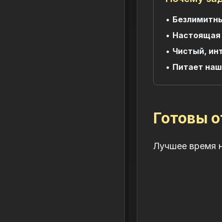
•
Безлимитны
•
Настоящая 
•
Чистый, ин
•
Питает наш
Готовы о
Лучшее время н