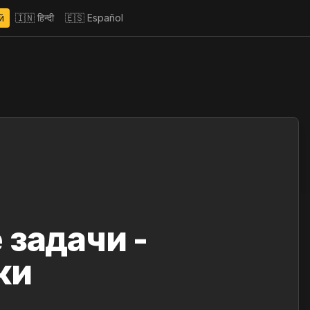
й
🇮🇳
हिन्दी
🇪🇸
Español
задачи -
ки