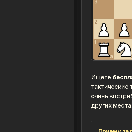
Ищете
беспл
тактические 
очень востре
других места
Почему зад