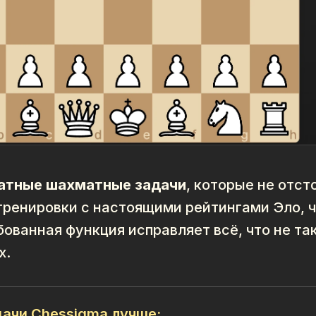
атные шахматные задачи
, которые не отс
тренировки с настоящими рейтингами Эло, 
бованная функция исправляет всё, что не та
х.
ачи Chessigma лучше: