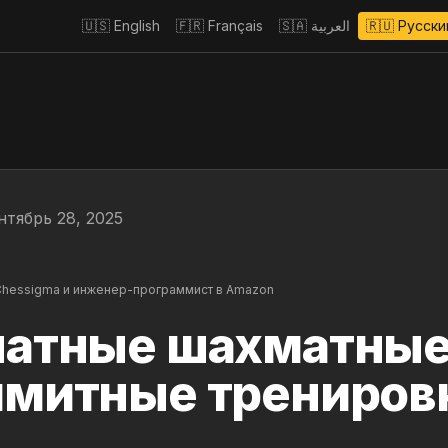
🇺🇸
English
🇫🇷
Français
🇸🇦
العربية
🇷🇺
Русски
нтябрь 28, 2025
hessigma и инженер-программист в Amazon
атные шахматные 
имитные трениров