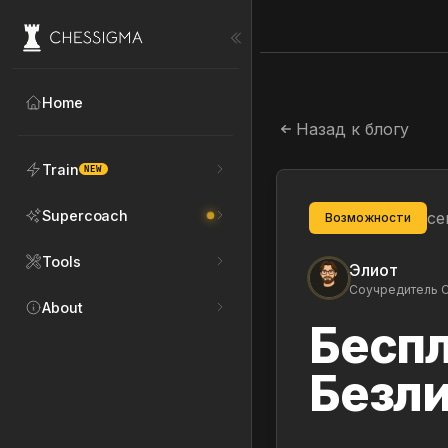
Home
Назад к блогу
Train
NEW
Supercoach
се
Возможности
Tools
Элиот
Соучредитель C
About
Беспл
Безл