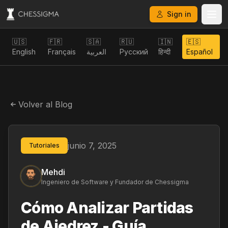
Sign in
🇺🇸
🇫🇷
🇸🇦
🇷🇺
🇮🇳
🇪🇸
English
Français
العربية
Русский
हिन्दी
Español
Volver al Blog
junio 7, 2025
Tutoriales
Mehdi
Ingeniero de Software y Fundador de Chessigma
Cómo Analizar Partidas
de Ajedrez - Guía