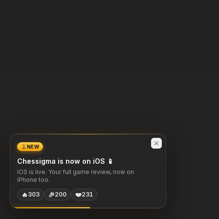
NEW
Chessigma is now on iOS 📱
iOS is live. Your full game review, now on
iPhone too.
🔥
🎉
❤️
303
200
231