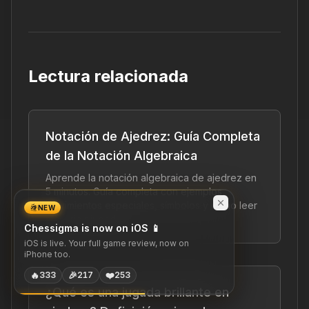
Lectura relacionada
Notación de Ajedrez: Guía Completa
de la Notación Algebraica
Aprende la notación algebraica de ajedrez en
5 minutos. Guía completa con ejemplos,
movimientos especiales, símbolos y cómo leer
NEW
y escribir jugadas.
Chessigma is now on iOS 📱
iOS is live. Your full game review, now on
iPhone too.
🔥
🎉
❤️
333
217
253
¿Qué es una jugada brillante en