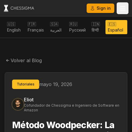
Sign in
🇺🇸
🇫🇷
🇸🇦
🇷🇺
🇮🇳
🇪🇸
English
Français
العربية
Русский
हिन्दी
Español
Volver al Blog
mayo 19, 2026
Tutoriales
Eliot
Cofundador de Chessigma e Ingeniero de Software en
Amazon
Método Woodpecker: La