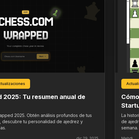
tualizaciones
Actual
 2025: Tu resumen anual de
Cómo 
Start
pped 2025. Obtén análisis profundos de tus
La histo
, descubre tu personalidad de ajedrez y
de ajedr
as.
semana.
dic 29, 2025
Mehdi