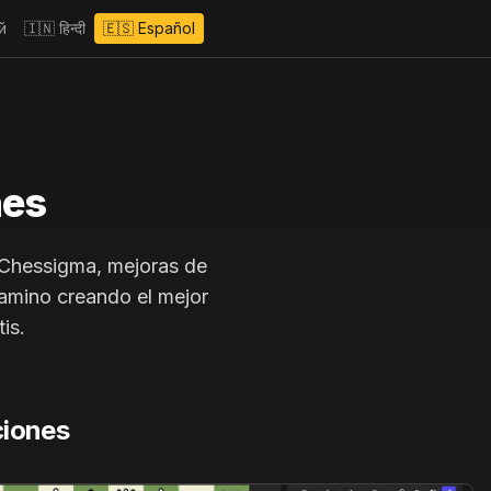
й
🇮🇳
हिन्दी
🇪🇸
Español
nes
 Chessigma, mejoras de
camino creando el mejor
is.
ciones