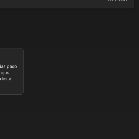
uías paso
sejos
idas y