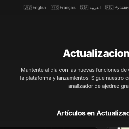
🇺🇸
English
🇫🇷
Français
🇸🇦
العربية
🇷🇺
Русски
Actualizacio
Mantente al día con las nuevas funciones de
la plataforma y lanzamientos. Sigue nuestro 
analizador de ajedrez grat
Artículos en
Actualiza