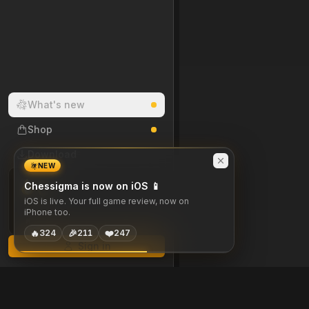
What's new
Shop
Download
NEW
0
Chessigma is now on iOS 📱
DAY STREAK
iOS is live. Your full game review, now on
iPhone too.
M
T
W
T
F
S
S
🔥
🎉
❤️
324
211
247
Sign in