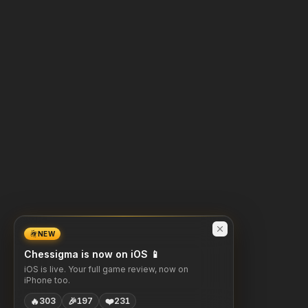
NEW
Chessigma is now on iOS 📱
iOS is live. Your full game review, now on
iPhone too.
🔥
🎉
❤️
303
197
231