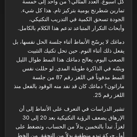
كل أسبوع. العدد المثالي؟ من واحد إلى خمسة
تمارين شطرنج يومية بتركيز تام. هذا كل شيء.
الجودة تسحق الكمية في التدريب التكتيكي،
وأبحاث التكرار المتباعد تدعم هذا الكلام بالكامل.
دماغك لا يرسّخ الأنماط أثناء جلسة الحل نفسها، بل
يفعل ذلك أثناء النوم. حين تحل تكتيك التثبيت
الصعب اليوم، يعالج دماغك هذا النمط طوال الليل
ويثبّته في الذاكرة طويلة المدى. لو حللت نفس
النمط مدفوناً في اللغز رقم 87 من جلسة
ماراثون؟ دماغك كان قد نفد منه الوقود بالفعل منذ
اللغز رقم 25.
تشير الدراسات في التعرف على الأنماط إلى أن
الإرهاق يضعف الرؤية التكتيكية بعد 20 إلى 30
لغزاً. تبدأ بالتخمين بدلاً من الحساب، وتضغط على
أول حركة تبدو منطقية بدلاً من التحقق من الخط