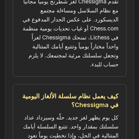
تقدم Chessigma لغز شطرنج يومياً مجانياً
مع نظام السلاسل ومساءلة مجتمع
الديسكورد. على عكس الجدار المدفوع في
Chess.com أو غياب تحديات يومية منظمة
في Lichess، تمنحك Chessigma لغزاً
واحداً مختاراً يومياً وتتتبع أيامك المتتالية
وتجعل سلسلتك مرئية لمجتمعك. لا يلزم
حساب للبدء.
كيف يعمل نظام سلسلة الألغاز اليومية
في Chessigma؟
كل يوم يظهر لغز جديد. حلّه وسيزداد عداد
سلسلتك بمقدار واحد. تتتبع السلسلة أيامك
المتتالية في الحل، وإذا تخطيت يوماً تعود