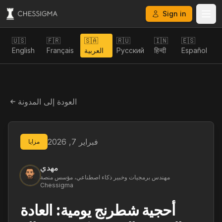
Sign in
🇺🇸
🇫🇷
🇸🇦
🇷🇺
🇮🇳
🇪🇸
Español
हिन्दी
Русский
العربية
Français
English
العودة إلى المدونة
فبراير 7, 2026
مزايا
مهدي
مهندس برمجيات وخبير ذكاء اصطناعي، مؤسس منصة
Chessigma
أحجية شطرنج يومية: العادة