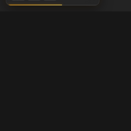
Chessigma
Free analysis, puzzles & AI coaching for chess players.
Built with
Chess.com
Lichess
Stockfish
Products
Community